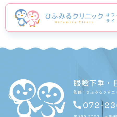
眼瞼下垂・
監修：ひふみるクリニ
072-23
〒599-8232
大阪府