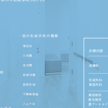
目の形成手術の種類
埋没法
診療内容
小切開
全切開
皮膚科
手術
目頭切開
形成外科·
美容外科
目尻形成
下眼瞼脱脂
美容施術
脱毛施術
ハムラ法
眉アートメ