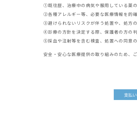
①既往歴、治療中の病気や服用している薬
②各種アレルギー等、必要な医療情報を的
③避けられないリスクが伴う処置や、処方
④診療の方針を決定する際、保護者の方の
⑤採血や注射等を含む検査、処置への同意
安全・安心な医療提供の取り組みのため、
支払い