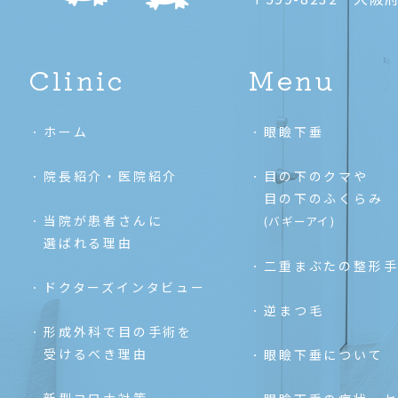
Clinic
Menu
ホーム
眼瞼下垂
院長紹介・医院紹介
目の下のクマや
目の下のふくらみ
当院が患者さんに
(バギーアイ)
選ばれる理由
二重まぶたの整形
ドクターズインタビュー
逆まつ毛
形成外科で目の手術を
受けるべき理由
眼瞼下垂について