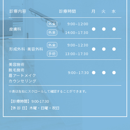
診療内容
診療時間
月
火
水
木
9:00
–
12:00
皮膚科
●
●
●
／
14:00
–
17:30
9:00
–
12:30
形成外科·
美容外科
●
●
●
／
13:00
–
17:30
美容施術
脱毛施術
9:00
–
17:30
●
●
●
／
眉アートメイク
カウンセリング
※表は左右にスクロールして確認することができます。
【診療時間】9:00-17:30
【休 診 日】木曜・日曜・祝日